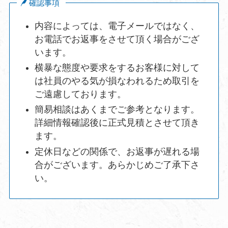
2.個人情報のうち「履歴情報および特性情報」とは、上記に
確認事項
定める「個人情報」以外のものをいい、利用頂いたサービス
や購入頂いた商品、閲覧したページや広告の履歴、検索キー
内容によっては、電子メールではなく、
ワード、利用日時、利用方法、利用環境、郵便番号や性別、
お電話でお返事をさせて頂く場合がござ
職業、年齢、IPアドレス、クッキー情報、位置情報、端末の
個体識別情報などを指します。
います。
横暴な態度や要求をするお客様に対して
は社員のやる気が損なわれるため取引を
ご遠慮しております。
個人情報の取得方法
簡易相談はあくまでご参考となります。
詳細情報確認後に正式見積とさせて頂き
ます。
1.本サービスでは、ユーザーが利用登録をする際に氏名、生
定休日などの関係で、お返事が遅れる場
年月日、住所、電話番号、メールアドレス、銀行口座番号、
クレジットカード番号、運転免許証番号などの個人情報をお
合がございます。あらかじめご了承下さ
尋ねすることがあります。また、ユーザーと提携先などとの
い。
間でなされた、ユーザーの個人情報を含む取引記録や、決済
に関する情報を当社の提携先（情報提供元、広告主、広告配
信先などを含む。以下｢提携先｣）などから取得することがあ
ります。
2.本サービスでは、ユーザーについて、利用したサービスや
ソフトウエア、購入した商品、閲覧したページや広告の履