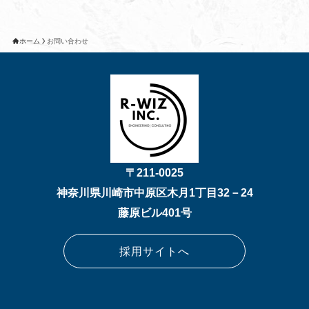
歴、検索キーワード、利用日時、利用方法、利用環境（携帯
端末を通じてご利用の場合の当該端末の通信状態、利用に際
しての各種設定情報なども含む）、IPアドレス、クッキー情
ホーム
お問い合わせ
報、位置情報、端末の個体識別情報などの履歴情報および特
性情報を、当社や提携先のサービスを利用、またはページを
閲覧する際に取得いたします。
個人情報を取得・利用する目
的
〒211-0025
神奈川県川崎市中原区木月1丁目32－24
藤原ビル401号
本サービスにおいて、個人情報を取得・利用する目的は以下
のとおりです。
1.お客様ご自身の登録情報や利用状況の閲覧・修正を行って
採用サイトへ
いただくために、氏名、住所、連絡先、支払方法などの登録
情報、利用されたサービスや購入された商品、およびそれら
の代金などに関する情報を表示する目的
2.お客様へのお知らせや商品の送付、必要に応じてご連絡を
行うため、氏名や住所、メールアドレスなどの連絡先情報を