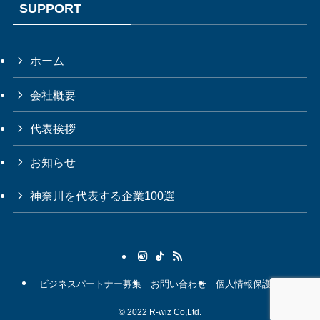
SUPPORT
利用する目的
3.本人確認を行うために、氏名、生年月日、住所、電話番
号、銀行口座番号、クレジットカード番号、運転免許証番
号、配達証明付き郵便の到達結果などの情報を利用する目的
ホーム
4.商品代金のご請求のため、購入された商品名や数量、利用
されたサービスの種類や期間、回数、ご請求金額、氏名、住
所、銀行口座番号やクレジットカード番号などの支払いに関
会社概要
する情報などを利用する目的
5.簡便にデータを入力できるようにするため、登録して頂い
代表挨拶
た情報を入力画面に表示させたり、お客様のご指示に基づい
て他のサービスなど（提携先が提供するものも含む）に転送
する目的
お知らせ
6.代金の支払いを遅滞したり第三者に損害を発生させたりす
るなど、本サービスの利用規約に違反したお客様や、不正・
不当な目的でサービスを利用しようとするお客様のご利用を
神奈川を代表する企業100選
お断りするために、利用態様、氏名や住所など個人を特定す
るための情報を利用する目的
7.お客様からのお問い合わせに対応するために、お問い合わ
せ内容や代金の請求に関する情報など、お客様に対してサー
ビスを提供するにあたって必要となる情報や、お客様のサー
ビス利用状況、連絡先情報などを利用する目的
8.上記の利用目的に付随する目的
ビジネスパートナー募集
お問い合わせ
個人情報保護法
©
2022 R-wiz Co,Ltd.